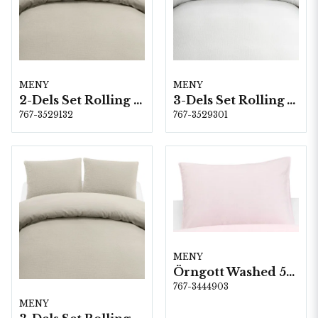
MENY
MENY
2-Dels Set Rolling Linne
3-Dels Set Rolling Vit Dubbel
767-3529132
767-3529301
MENY
Örngott Washed 50x60 cm Rosa
767-3444903
MENY