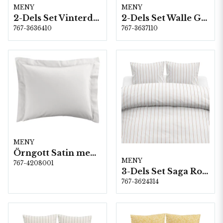
MENY
MENY
2-Dels Set Vinterdala Spjälsäng
2-Dels Set Walle Grön
767-3636410
767-3637110
MENY
Örngott Satin med vinge 50x60 cm Vit
MENY
767-4208001
3-Dels Set Saga Rost Dubbel
767-3624314