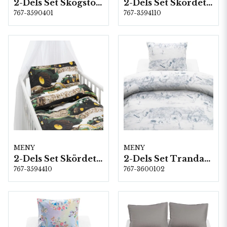
2-Dels Set Skogstomte Vit/Grå Spjälsäng
2-Dels Set Skördetröska Grön
767-3590401
767-3594110
MENY
MENY
2-Dels Set Skördetröska Grön Spjälsäng
2-Dels Set Trandansen Blå
767-3594410
767-3600102