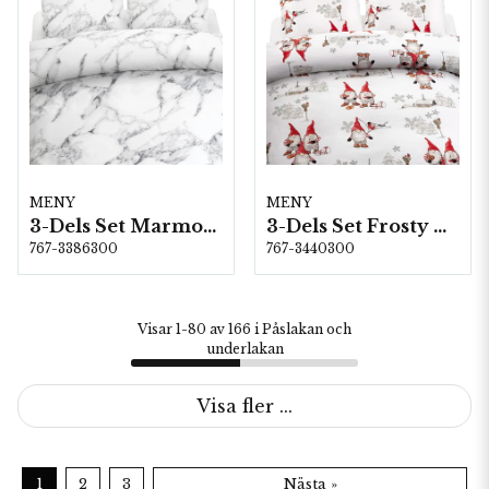
MENY
MENY
3-Dels Set Marmor Vit Dubbel
3-Dels Set Frosty Christmas Vit Dubbel
767-3386300
767-3440300
Visar 1-80 av 166 i Påslakan och
underlakan
Visa fler ...
1
2
3
Nästa »