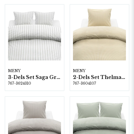
MENY
MENY
3-Dels Set Saga Grön Dubbel
2-Dels Set Thelma Stripe Gul
767-3624310
767-3604107