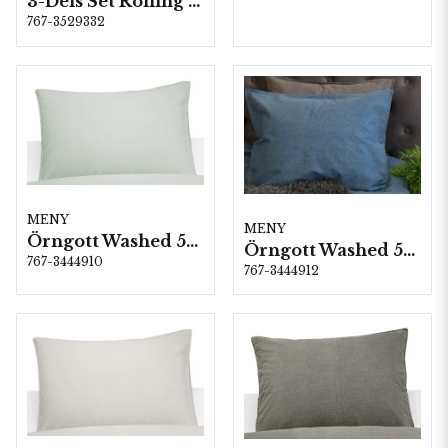
3-Dels Set Rolling Linne Dubbel
767-3529332
MENY
MENY
Örngott Washed 50x60 cm Grön
Örngott Washed 50x60 cm Marin
767-3444910
767-3444912