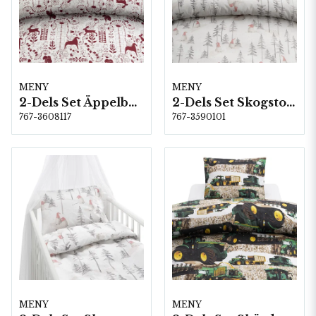
MENY
MENY
2-Dels Set Äppelbo Röd
2-Dels Set Skogstomte Vit/Grå
767-3608117
767-3590101
MENY
MENY