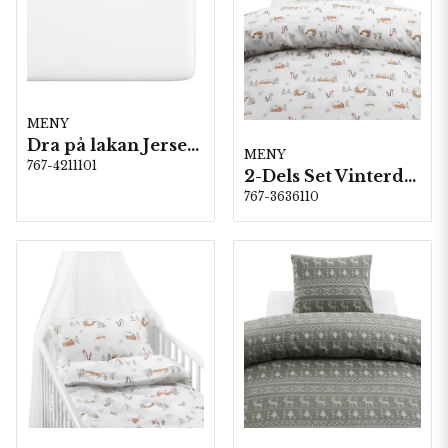
MENY
Dra på lakan Jersey 40x90 cm Vit
MENY
767-4211101
2-Dels Set Vinterdala Grön
767-3636110