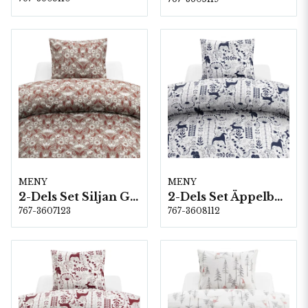
MENY
MENY
2-Dels Set Siljan Grå
2-Dels Set Äppelbo Marinblå
767-3607123
767-3608112