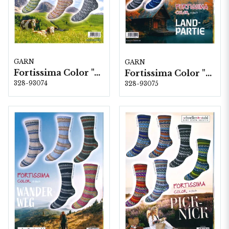
GARN
GARN
Fortissima Color "Allgäu" 6-fach, 5 färger á 1,5 kg.
Fortissima Color "Land-Partie" 4-fach, 6 färger á 1,0 kg.
328-93074
328-93075