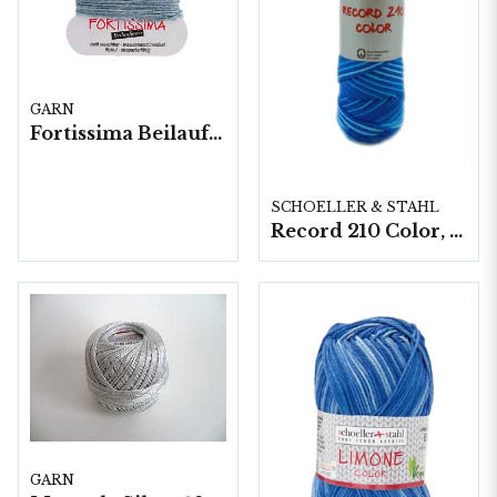
GARN
Fortissima Beilaufgarn Stoppgarn, 10x5 gram/fp.
SCHOELLER & STAHL
Record 210 Color, 10 nystan á 50gram
GARN