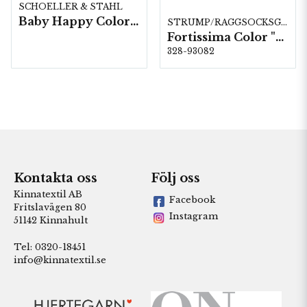
SCHOELLER & STAHL
Baby Happy Color 10 nystan a50g/fp
STRUMP/RAGGSOCKSGARN
Fortissima Color "Serchio" 4-fach, 6 färger á 1,0 kg.
328-93082
Kontakta oss
Följ oss
Kinnatextil AB
Facebook
Fritslavägen 80
Instagram
51142 Kinnahult
Tel: 0320-18451
info@kinnatextil.se