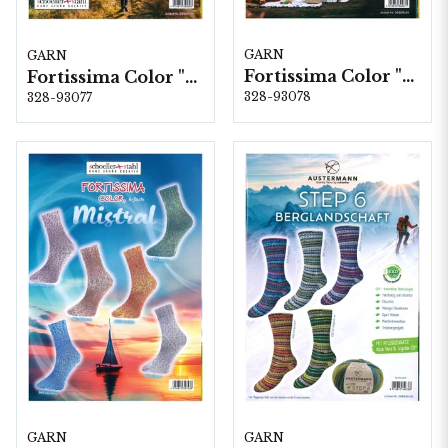
GARN
GARN
Fortissima Color "Pick-Nick" 4-fach, 6 färger á 1,0 kg.
Fortissima Color "Wander-Weg" 6-fach, 5 färger á 1,5 kg.
328-93078
328-93077
GARN
GARN