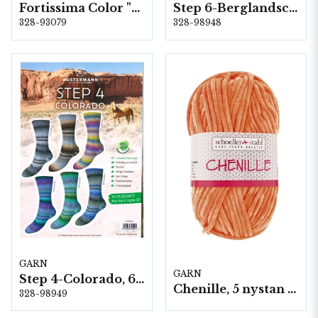
Fortissima Color "Mistral" 4-fach, 6 färger á 1,0 kg.
Step 6-Berglandschft, 5 färger á 1,5 kg.
328-93079
328-98948
GARN
GARN
Step 4-Colorado, 6 färger á 1,0 kg.
Chenille, 5 nystan a100g./fp. (Schoeller+Stahl)
328-98949