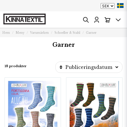
Hem
Meny
Varumärken
Schoeller & Stahl
Garner
Garner
18 produkter
Publiceringsdatum