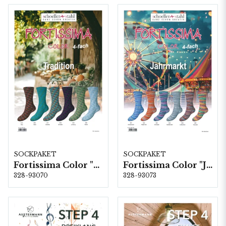
SOCKPAKET
SOCKPAKET
Fortissima Color "Tradition" 4-fach, 6 färger á 1,0 kg.
Fortissima Color "Jahrmarkt" 4-fach, 6 färger á 1,0 kg.
328-93070
328-93073