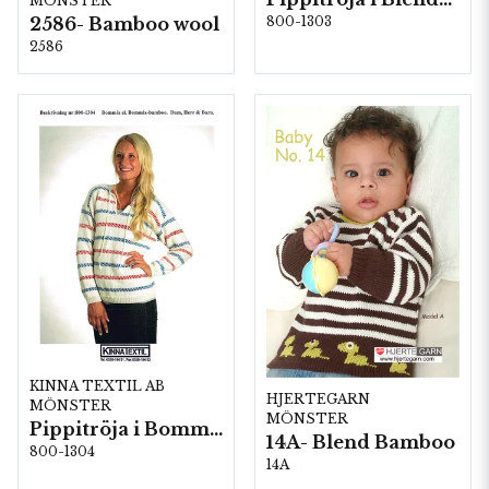
MÖNSTER
800-1303
2586- Bamboo wool
2586
KINNA TEXTIL AB
HJERTEGARN
MÖNSTER
MÖNSTER
Pippitröja i Bommix-bamboo
14A- Blend Bamboo
800-1304
14A