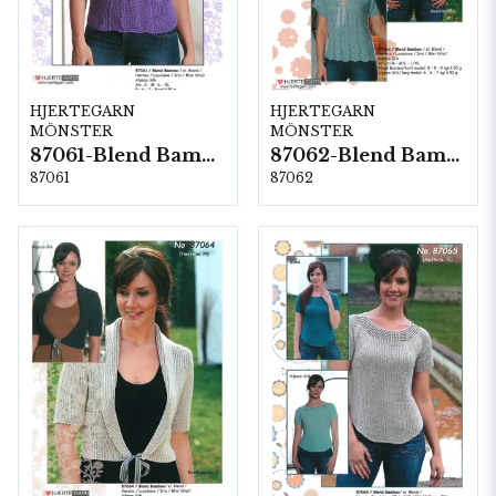
HJERTEGARN
HJERTEGARN
MÖNSTER
MÖNSTER
87061-Blend Bamboo
87062-Blend Bamboo
87061
87062