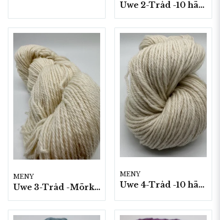
Uwe 2-Tråd -10 härvor á 100g./fp.
MENY
MENY
Uwe 4-Tråd -10 härvor á 100g./fp.
Uwe 3-Tråd -Mörkgrått 10 härvor a100g./fp.