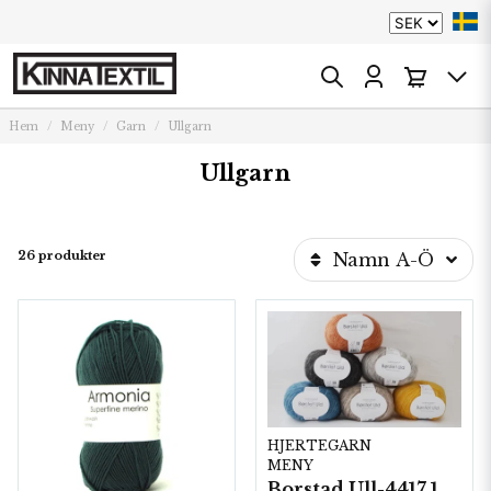
Hem
Meny
Garn
Ullgarn
Ullgarn
26 produkter
Namn A-Ö
HJERTEGARN
MENY
Borstad Ull-4417 10 nystan/ fp. á 50 g.