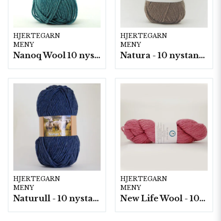
HJERTEGARN
HJERTEGARN
MENY
MENY
Nanoq Wool 10 nyst/fp. á 100 g
Natura - 10 nystan/fp. a50 g
HJERTEGARN
HJERTEGARN
MENY
MENY
Naturull - 10 nystan a100 g./fp.
New Life Wool - 100 gram/härva