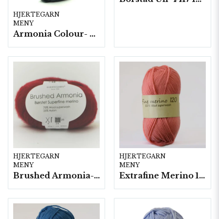
HJERTEGARN
MENY
Armonia Colour- 5 härv/fp. a100 g.
HJERTEGARN
HJERTEGARN
MENY
MENY
Brushed Armonia- 10 nystan a50g./fp.
Extrafine Merino 120- 10 nystan a50g./fp.