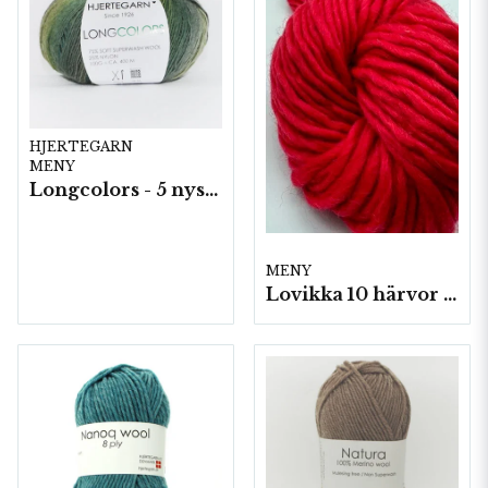
HJERTEGARN
MENY
Longcolors - 5 nystan a100g./fp.
MENY
Lovikka 10 härvor a100g./fp.