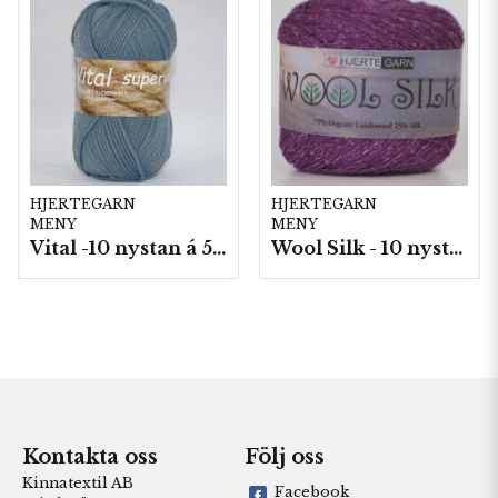
HJERTEGARN
HJERTEGARN
MENY
MENY
Vital -10 nystan á 50g./fp.
Wool Silk - 10 nystan á 50g./fp.
Kontakta oss
Följ oss
Kinnatextil AB
Facebook