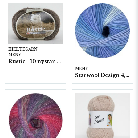
HJERTEGARN
MENY
Rustic - 10 nystan a25g./fp.
MENY
Starwool Design 4, 50 gram/nystan