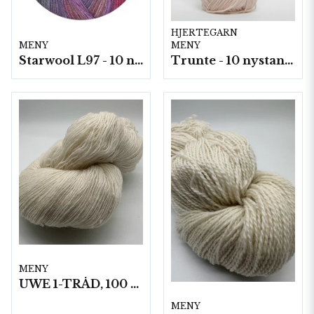
HJERTEGARN
MENY
MENY
Starwool L97 - 10 nystan a50g./fp. (Lace Color)
Trunte - 10 nystan a50g./fp.
MENY
UWE 1-TRÅD, 100 G HÄRVOR 1 KG/FP
MENY