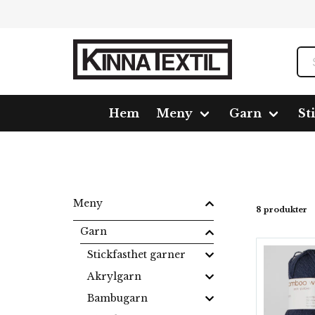
Hem
Meny
Garn
St
Hem
Meny
Garn
Ullgarn
Bamboo Wool
Meny
8 produkter
Garn
Stickfasthet garner
Akrylgarn
Bambugarn