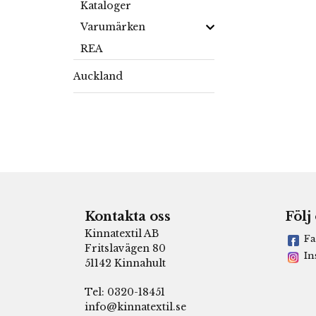
Kataloger
Varumärken
REA
Auckland
Kontakta oss
Följ
Kinnatextil AB
Fa
Fritslavägen 80
In
51142 Kinnahult
Tel: 0320-18451
info@kinnatextil.se