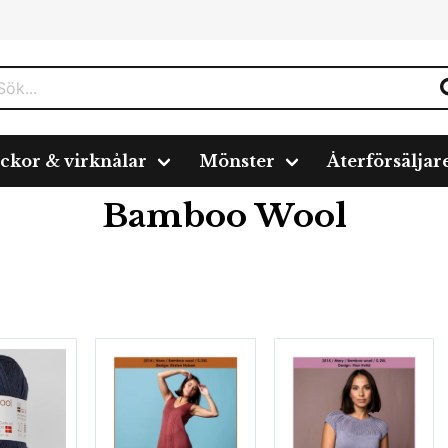
ickor & virknålar
Mönster
Återförsäljar
Bamboo Wool