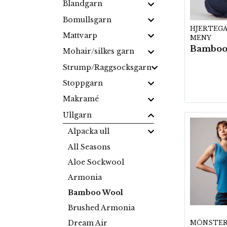
Blandgarn
Bomullsgarn
HJERTEG
Mattvarp
MENY
Mohair/silkes garn
Strump/Raggsocksgarn
Stoppgarn
Makramé
Ullgarn
Alpacka ull
All Seasons
Aloe Sockwool
Armonia
Bamboo Wool
Brushed Armonia
Dream Air
MÖNSTE