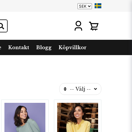
e
Kontakt
Blogg
Köpvillkor
-- Välj --