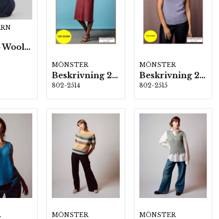
ARN
Bamboo Wool-10 nystan/fp. a50g
MÖNSTER
MÖNSTER
Beskrivning 2514
Beskrivning 2515
802-2514
802-2515
R
MÖNSTER
MÖNSTER