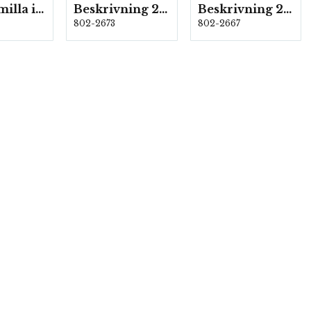
2671-Kamilla i New Arezzo
Beskrivning 2673
Beskrivning 2667-Olga
802-2673
802-2667