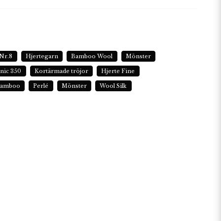
Nr.8
Hjertegarn
Bamboo Wool
Mönster
nic 350
Kortärmade tröjor
Hjerte Fine
bamboo
Perlé
Mönster
Wool Silk