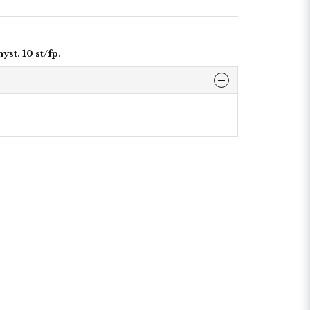
st. 10 st/fp.
r