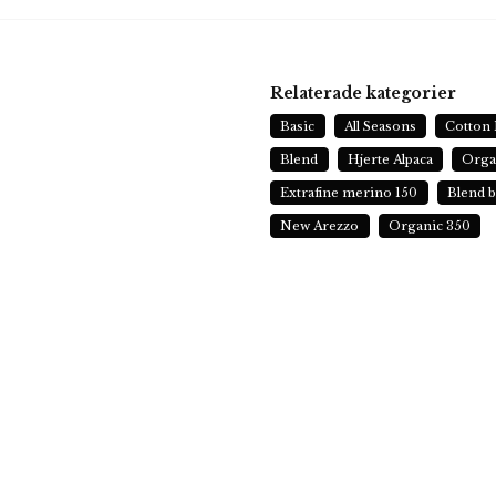
Relaterade kategorier
Basic
All Seasons
Cotton 
Blend
Hjerte Alpaca
Orga
Extrafine merino 150
Blend 
New Arezzo
Organic 350