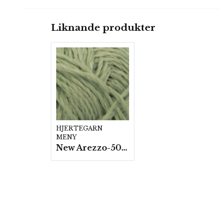
Liknande produkter
HJERTEGARN
MENY
New Arezzo-50g./nyst. 10 st/fp.