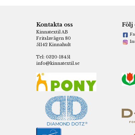
Kontakta oss
Följ
Kinnatextil AB
Fa
Fritslavägen 80
In
51142 Kinnahult
Tel: 0320-18451
info@kinnatextil.se