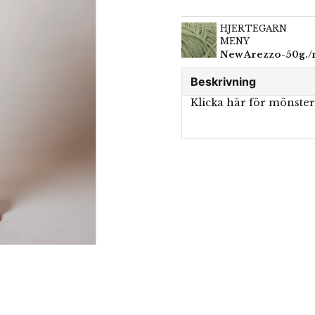
HJERTEGARN
MENY
New Arezzo-50g./ny
Beskrivning
Klicka här för mönste