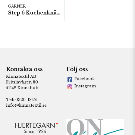
GARNER
Step 6 Kuchenknäuel 800, 5 nystan a150g/fp
Kontakta oss
Följ oss
Kinnatextil AB
Facebook
Fritslavägen 80
Instagram
51142 Kinnahult
Tel: 0320-18451
info@kinnatextil.se