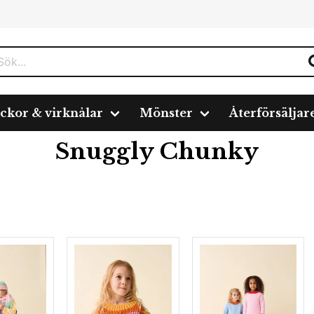
ickor & virknålar
Mönster
Återförsäljar
Snuggly Chunky