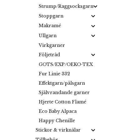
Strump/Raggsocksgarn
Stoppgarn
Makramé
Ullgarn
Virkgarner
Följetråd
GOTS/EXP/OEKO-TEX
Fur Linie 332
Effektgarn/pälsgarn
Självrandande garner
Hjerte Cotton Flamé
Eco Baby Alpaca
Happy Chenille
Stickor & virknålar
Tillbehör