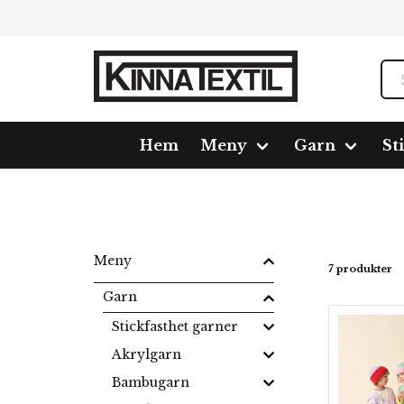
Hem
Meny
Garn
St
Hem
Meny
Garn
Blandgarn
Snuggly Chunky
Meny
7 produkter
Garn
Stickfasthet garner
Akrylgarn
Bambugarn