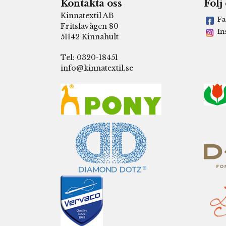
Kontakta oss
Följ
Kinnatextil AB
Fa
Fritslavägen 80
In
51142 Kinnahult
Tel: 0320-18451
info@kinnatextil.se