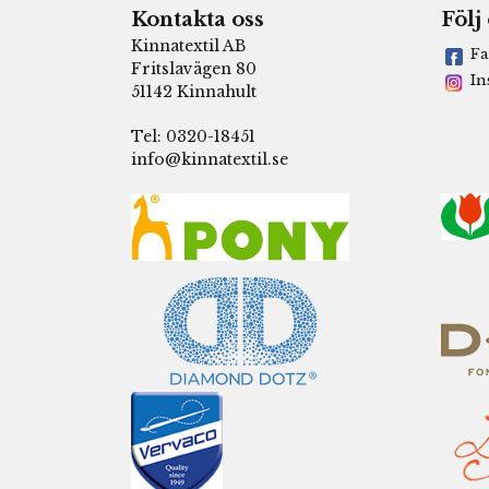
Kontakta oss
Följ
Kinnatextil AB
Fa
Fritslavägen 80
In
51142 Kinnahult
Tel: 0320-18451
info@kinnatextil.se