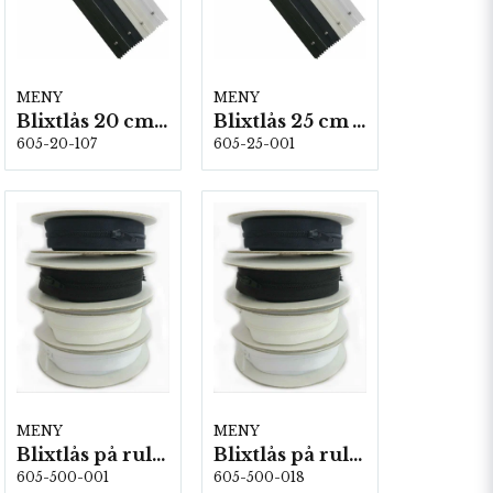
MENY
MENY
Blixtlås 20 cm Marin 10 st/fp
Blixtlås 25 cm Vit 10 st/fp
605-20-107
605-25-001
MENY
MENY
Blixtlås på rulle 5 m/fp. Vit
Blixtlås på rulle 5 m/fp. Svart
605-500-001
605-500-018