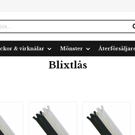
ickor & virknålar
Mönster
Återförsäljar
Blixtlås