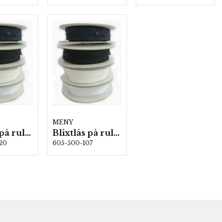
MENY
Blixtlås på rulle 5 m/fp. Natur
Blixtlås på rulle 5 m/fp. Marin
20
605-500-107