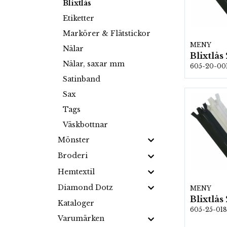
Blixtlås
Etiketter
Markörer & Flätstickor
MENY
Nålar
Nålar, saxar mm
605-20-00
Satinband
Sax
Tags
Väskbottnar
Mönster
Broderi
Hemtextil
Diamond Dotz
MENY
Kataloger
605-25-018
Varumärken