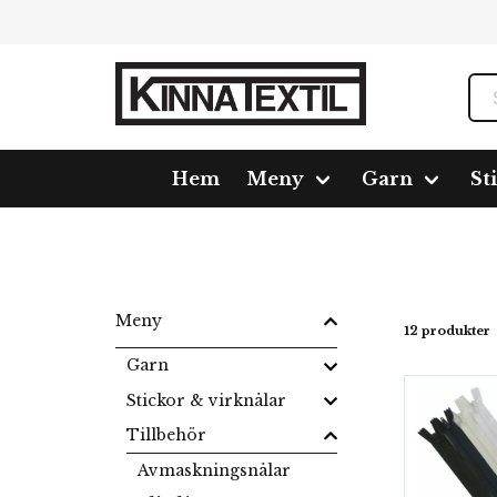
Hem
Meny
Garn
St
Hem
Meny
Tillbehör
Blixtlås
Meny
12 produkter
Garn
Stickor & virknålar
Tillbehör
Avmaskningsnålar