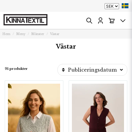
Hem
Meny
Mönster
Västar
Västar
91 produkter
Publiceringsdatum