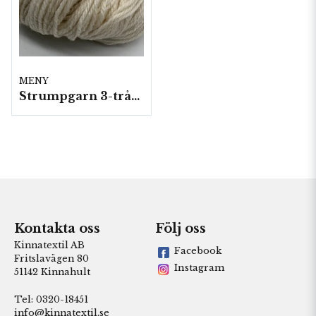
MENY
Strumpgarn 3-trådar 100 gram/härvor
Kontakta oss
Följ oss
Kinnatextil AB
Facebook
Fritslavägen 80
Instagram
51142 Kinnahult
Tel: 0320-18451
info@kinnatextil.se