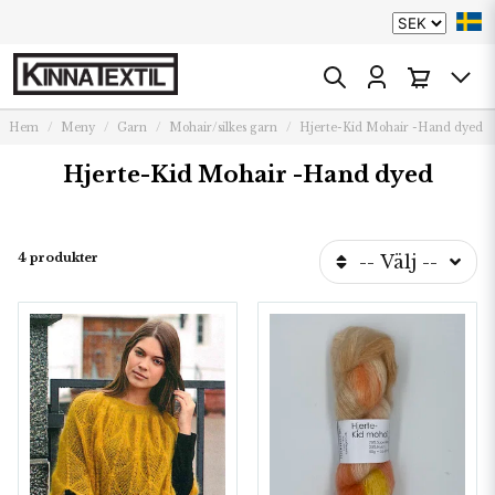
Hem
Meny
Garn
Mohair/silkes garn
Hjerte-Kid Mohair -Hand dyed
Hjerte-Kid Mohair -Hand dyed
4 produkter
-- Välj --