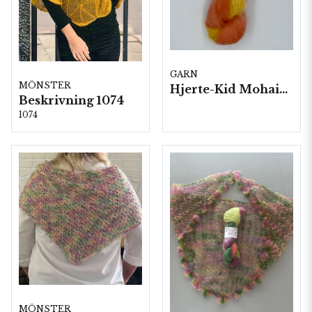
GARN
MÖNSTER
Hjerte-Kid Mohair, 5 härvor a50 g./fp.
Beskrivning 1074
1074
MÖNSTER