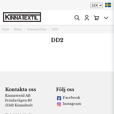
Hem
Meny
Diamond Dotz
DD2
DD2
Kontakta oss
Följ oss
Kinnatextil AB
Facebook
Fritslavägen 80
Instagram
51142 Kinnahult