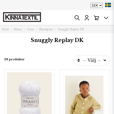
Hem
Meny
Garn
Blandgarn
Snuggly Replay DK
Snuggly Replay DK
28 produkter
-- Välj --