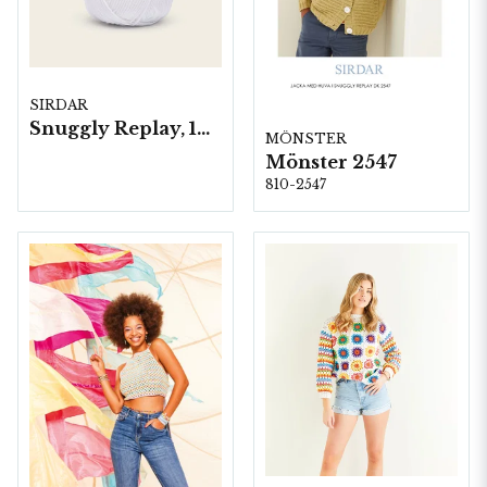
SIRDAR
Snuggly Replay, 10 nystan á 50g/fp
MÖNSTER
Mönster 2547
810-2547