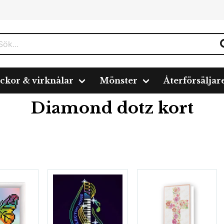
ickor & virknålar
Mönster
Återförsäljar
Diamond dotz kort