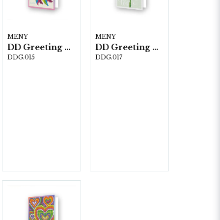
MENY
MENY
DD Greeting Cards DDG.015 No. 1 Mom
DD Greeting Cards DDG.017 Love Rose
DDG.015
DDG.017