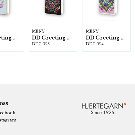
MENY
MENY
DD Greeting Cards DDG.020
DD Greeting Cards DDG.023
DD Greeting Cards PINK STAR DDG.024
DDG.023
DDG.024
 oss
cebook
stagram