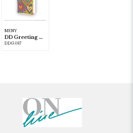
MENY
DD Greeting Cards DDG.037
DDG.037