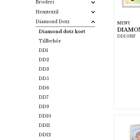
Broderi
Hemtextil
Diamond Dotz
MENY
Diamond dotz kort
DD1.031F
Tillbehör
DD1
DD2
DD3
DD5
DD6
DD7
DD9
DD10
DD11
DD12