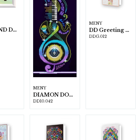
MENY
DIAMOND DOTZ DD1.031 10 x 10 cm med ram
DD Greeting Cards DDG.012 Blessings
DDG.012
MENY
DIAMON DOTZ DD10.042 52 x 38 cm
DD10.042