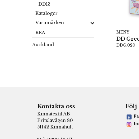
DD13
Kataloger
Varumärken
REA
MENY
Auckland
DDG.020
Kontakta oss
Följ
Kinnatextil AB
Fa
Fritslavägen 80
In
51142 Kinnahult