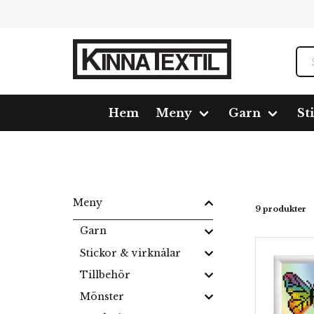
Hem
Meny
Garn
St
Hem
Meny
Diamond Dotz
Diamond dotz kort
Meny
9 produkter
Garn
Stickor & virknålar
Tillbehör
Mönster