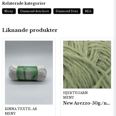
Relaterade kategorier
Meny
Diamond dotz kort
Diamond Dotz
REA
Liknande produkter
HJERTEGARN
MENY
New Arezzo-50g./nyst. 10 st/fp.
KINNA TEXTIL AB
MENY