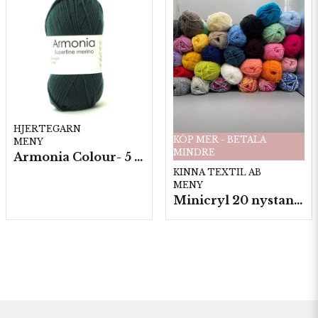
HJERTEGARN
KÖP MER - BETALA
MENY
MINDRE
Armonia Colour- 5 härv/fp. a100 g.
KINNA TEXTIL AB
MENY
Minicryl 20 nystan a25g./fp.