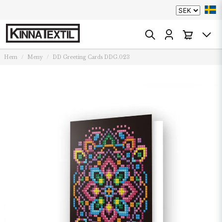
Hem
Meny
DD Greeting Cards DDG.023