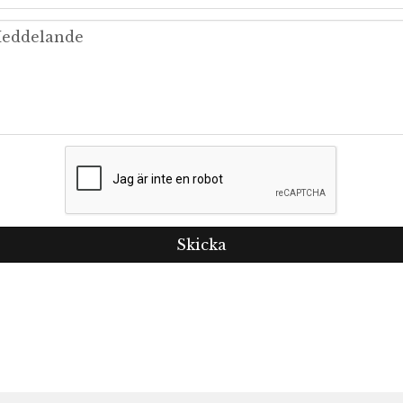
message
eddelande
Skicka