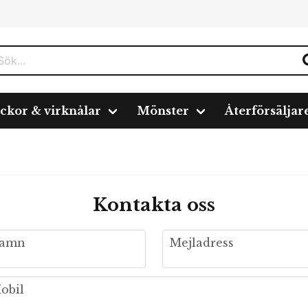
ickor & virknålar
Mönster
Återförsäljar
Kontakta oss
me
email
amn
Mejladress
one
obil