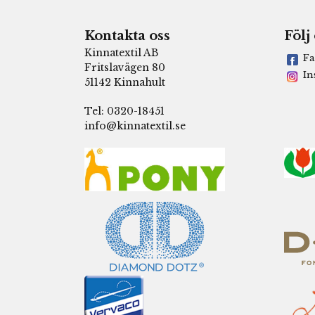
Kontakta oss
Följ
Kinnatextil AB
Fa
Fritslavägen 80
In
51142 Kinnahult
Tel: 0320-18451
info@kinnatextil.se