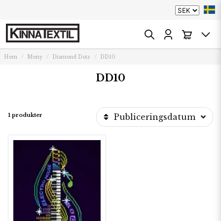
Hem
Meny
Diamond Dotz
DD10
DD10
1 produkter
Publiceringsdatum