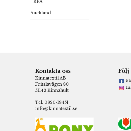
REA
Auckland
Kontakta oss
Följ
Kinnatextil AB
Fa
Fritslavägen 80
In
51142 Kinnahult
Tel: 0320-18451
info@kinnatextil.se