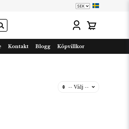
e
Kontakt
Blogg
Köpvillkor
-- Välj --