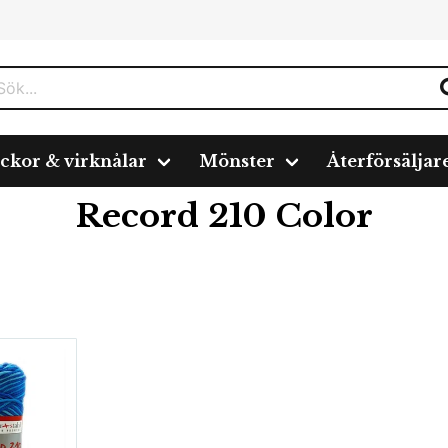
ickor & virknålar
Mönster
Återförsäljar
lor
Record 210 Color