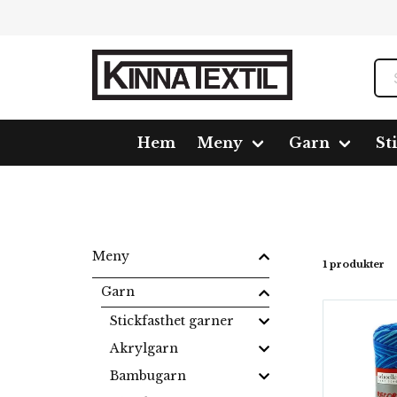
Hem
Meny
Garn
St
Hem
Meny
Garn
Bomullsgarn
Record 210 Co
Meny
1 produkter
Garn
Stickfasthet garner
Akrylgarn
Bambugarn