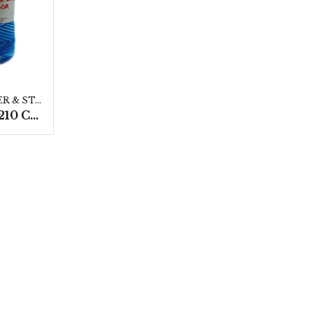
SCHOELLER & STAHL
Record 210 Color, 10 nystan á 50gram