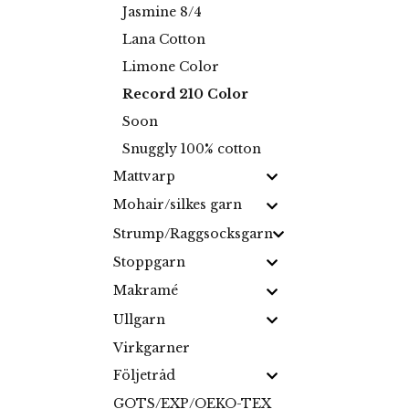
Jasmine 8/4
Lana Cotton
Limone Color
Record 210 Color
Soon
Snuggly 100% cotton
Mattvarp
Mohair/silkes garn
Strump/Raggsocksgarn
Stoppgarn
Makramé
Ullgarn
Virkgarner
Följetråd
GOTS/EXP/OEKO-TEX