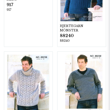
917
917
HJERTEGARN
MÖNSTER
88240
88240