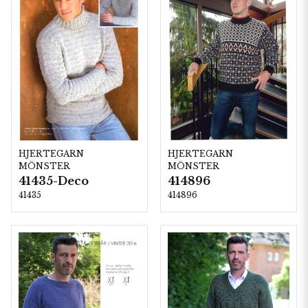
HJERTEGARN
HJERTEGARN
MÖNSTER
MÖNSTER
41435-Deco
414896
41435
414896