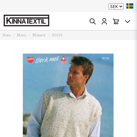
Hem
Meny
Mönster
20139