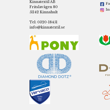
Kinnatextil AB
Fa
Fritslavägen 80
In
51142 Kinnahult
Tel: 0320-18451
info@kinnatextil.se