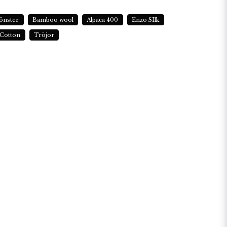
önster
Bamboo wool
Alpaca 400
Enzo SIlk
 Cotton
Tröjor