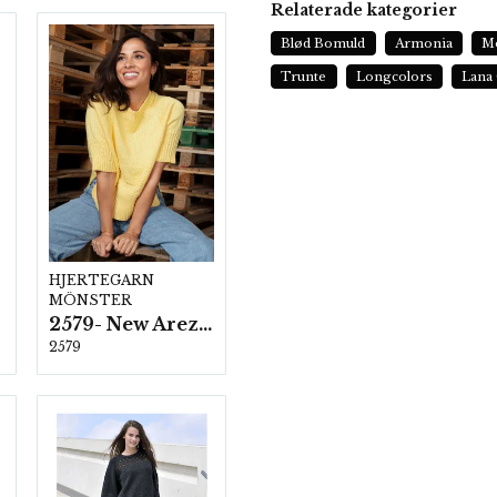
Relaterade kategorier
Blød Bomuld
Armonia
M
Trunte
Longcolors
Lana
HJERTEGARN
MÖNSTER
2579- New Arezzo
2579