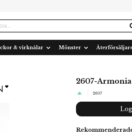
ickor & virknålar
Mönster
Återförsäljar
400
2607-Armonia 
2607
Log
Rekommenderade 