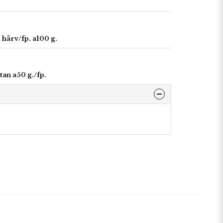
härv/fp. a100 g.
tan a50 g./fp.
r