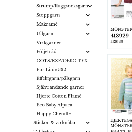
Strump/Raggsocksgarn
Stoppgarn
Makramé
MÖNSTE
Ullgarn
413929
413929
Virkgarner
Följetråd
GOTS/EXP/OEKO-TEX
Fur Linie 332
Effektgarn/pälsgarn
Självrandande garner
Hjerte Cotton Flamé
Eco Baby Alpaca
Happy Chenille
HJERTEG
Stickor & virknålar
MÖNSTE
Tillbehör