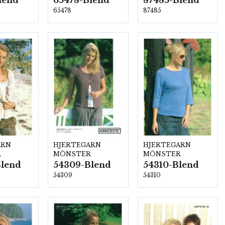
lend
65478-Blend
87485-Blend
65478
87485
ARN
HJERTEGARN
HJERTEGARN
R
MÖNSTER
MÖNSTER
Blend
54309-Blend
54310-Blend
54309
54310