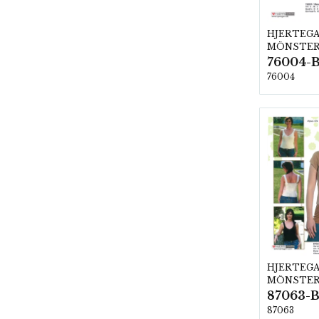
HJERTEG
MÖNSTE
76004-
76004
HJERTEG
MÖNSTE
87063-B
87063