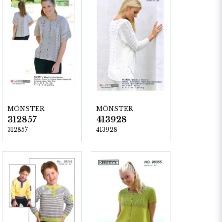
MÖNSTER
MÖNSTER
312857
413928
312857
413928