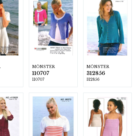
R
MÖNSTER
MÖNSTER
110707
312856
110707
312856