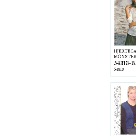
HJERTEG
MÖNSTE
54313-B
54313