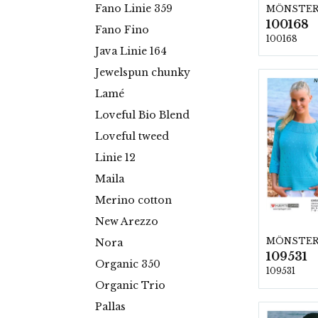
Fano Linie 359
MÖNSTE
100168
Fano Fino
100168
Java Linie 164
Jewelspun chunky
Lamé
Loveful Bio Blend
Loveful tweed
Linie 12
Maila
Merino cotton
New Arezzo
MÖNSTE
Nora
109531
Organic 350
109531
Organic Trio
Pallas