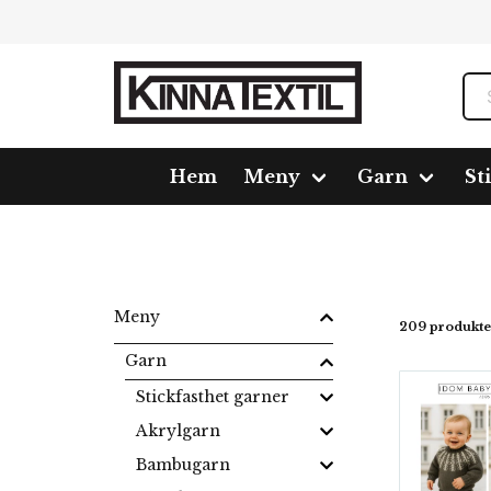
Hem
Meny
Garn
St
Hem
Meny
Garn
Blandgarn
Blend
Meny
209 produkte
Garn
Stickfasthet garner
Akrylgarn
Bambugarn