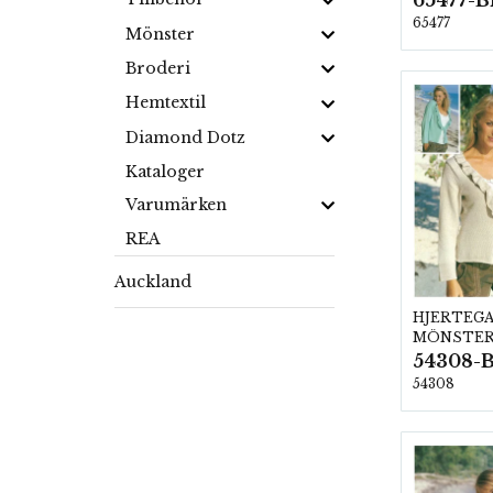
65477-B
65477
Mönster
Broderi
Hemtextil
Diamond Dotz
Kataloger
Varumärken
REA
Auckland
HJERTEG
MÖNSTE
54308-
54308