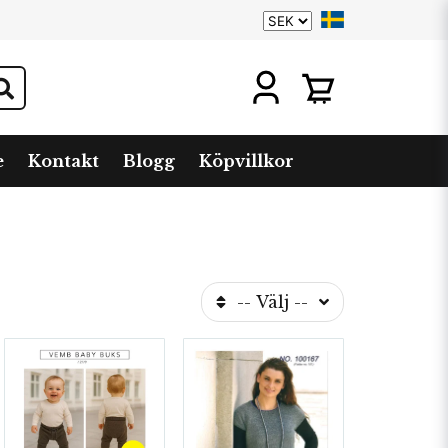
e
Kontakt
Blogg
Köpvillkor
-- Välj --