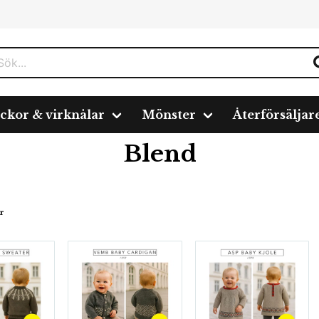
ickor & virknålar
Mönster
Återförsäljar
Blend
r