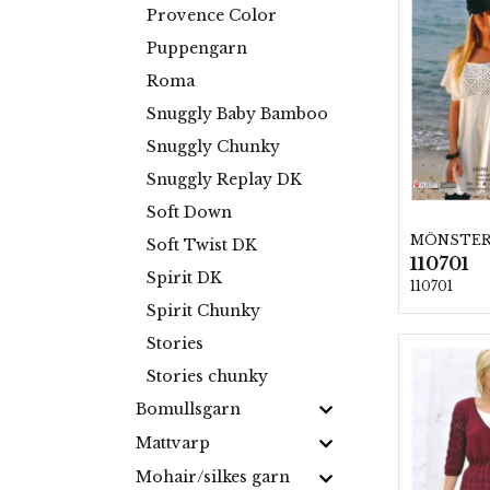
Provence Color
Puppengarn
Roma
Snuggly Baby Bamboo
Snuggly Chunky
Snuggly Replay DK
Soft Down
MÖNSTE
Soft Twist DK
110701
Spirit DK
110701
Spirit Chunky
Stories
Stories chunky
Bomullsgarn
Mattvarp
Mohair/silkes garn