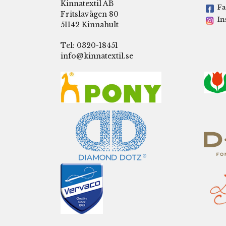
Kinnatextil AB
Fa
Fritslavägen 80
In
51142 Kinnahult
Tel: 0320-18451
info@kinnatextil.se