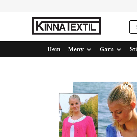
Hem
Meny
Garn
St
Hem
Meny
Mönster
110707