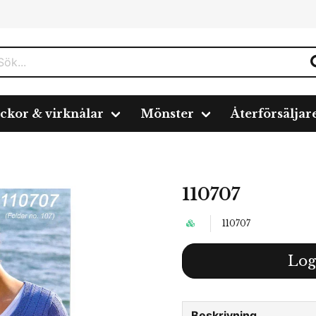
ickor & virknålar
Mönster
Återförsäljar
110707
110707
Log
Beskrivning