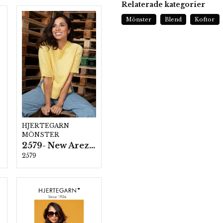
Relaterade kategorier
Mönster
Blend
Koftor
HJERTEGARN
MÖNSTER
2579- New Arezzo
2579