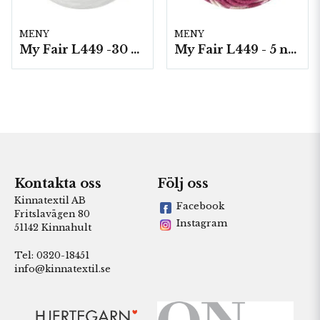
MENY
MENY
My Fair L449 -30 5 nystan a100g./fp.
My Fair L449 - 5 nystan á 100g./fp. Print
Kontakta oss
Följ oss
Kinnatextil AB
Facebook
Fritslavägen 80
Instagram
51142 Kinnahult
Tel: 0320-18451
info@kinnatextil.se