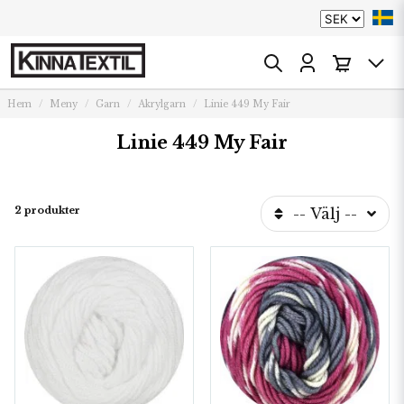
Hem
Meny
Garn
Akrylgarn
Linie 449 My Fair
Linie 449 My Fair
2 produkter
-- Välj --