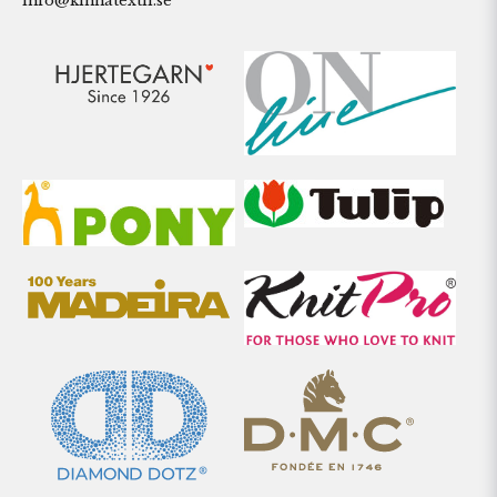
info@kinnatextil.se