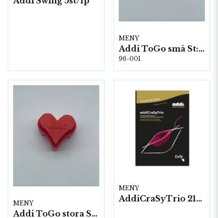
Addi Swing 5st/fp
MENY
Addi ToGo små St: 1,5-5,0mm 5st/fp
96-001
MENY
AddiCraSyTrio 21cm
MENY
Addi ToGo stora St: 5,5-10 mm 5st/fp