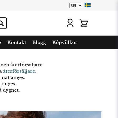
e
Kontakt
Blogg
Köpvillkor
 och återförsäljare.
ra
återförsäljare.
annat anges.
l anges.
å dygnet.