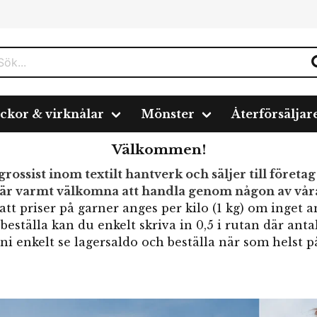
ickor & virknålar
Mönster
Återförsäljar
Välkommen!
grossist inom textilt hantverk och säljer till företag
 är varmt välkomna att handla genom någon av vå
tt priser på garner anges per kilo (1 kg) om inget 
 beställa kan du enkelt skriva in 0,5 i rutan där anta
ni enkelt se lagersaldo och beställa när som helst p