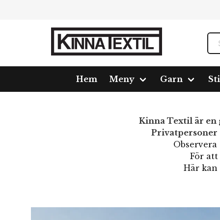
Hem
Meny
Garn
St
Kinna Textil är en 
Privatpersoner
Observera a
För att
Här kan 