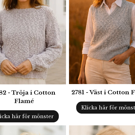
2781 - Väst i Cotton
82 - Tröja i Cotton
Flamé
Klicka här för möns
icka här för mönster