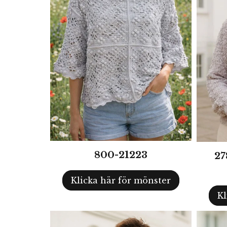
800-21223
27
Klicka här för mönster
Kl