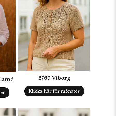
2769 Viborg
 Flamé
Klicka här för mönster
ter