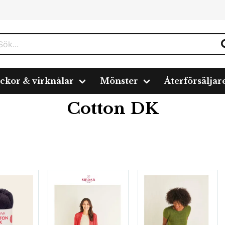
ickor & virknålar
Mönster
Återförsäljar
Cotton DK