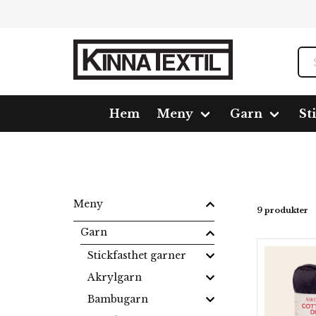
Hem
Meny
Garn
St
Hem
Meny
Garn
Bomullsgarn
Cotton DK
Meny
9 produkter
Garn
Stickfasthet garner
Akrylgarn
Bambugarn