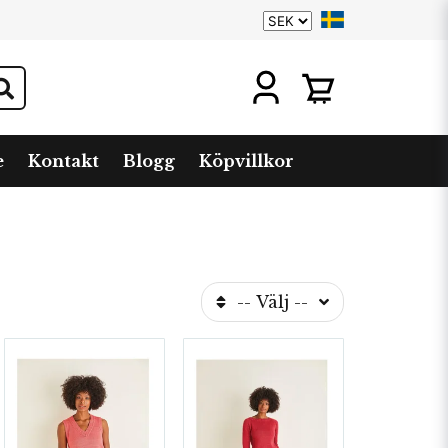
e
Kontakt
Blogg
Köpvillkor
-- Välj --