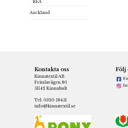
REA
Auckland
Kontakta oss
Följ
Kinnatextil AB
Fa
Fritslavägen 80
In
51142 Kinnahult
Tel: 0320-18451
info@kinnatextil.se