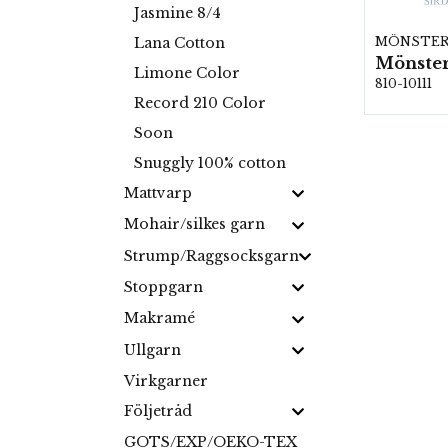
Jasmine 8/4
MÖNSTE
Lana Cotton
Mönster
Limone Color
810-10111
Record 210 Color
Soon
Snuggly 100% cotton
Mattvarp
Mohair/silkes garn
Strump/Raggsocksgarn
Stoppgarn
Makramé
Ullgarn
Virkgarner
Följetråd
GOTS/EXP/OEKO-TEX