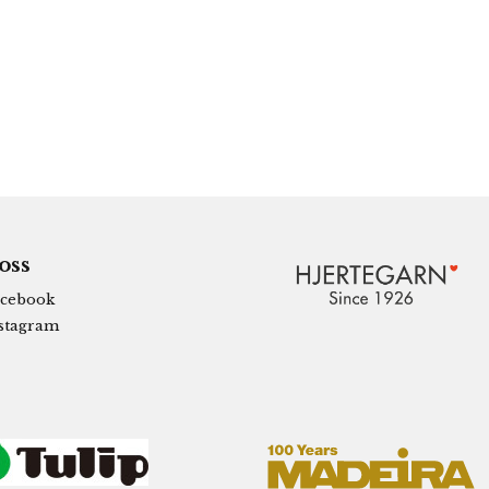
 oss
cebook
stagram