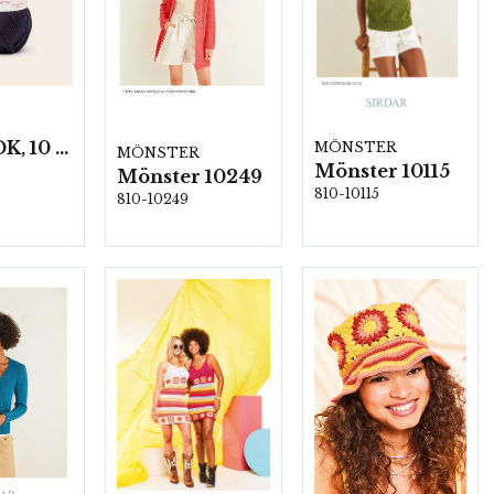
Cotton DK, 10 nystan á 100g/fp
MÖNSTER
MÖNSTER
Mönster 10115
Mönster 10249
810-10115
810-10249