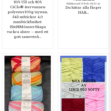
20% Ull och 80%
Publicerad 19 Feb 03:35 av
CiClo® återvunnen
Du hittar alla färger
polyester100g/nystan,
HÄR...
343 mStickor 4,0
mmStickfasthet:
22x28MönsterSkapa
vackra alster – med ett
gott samveteÄ...