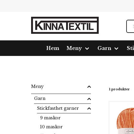
Hem
Meny
Garn
St
Hem
Meny
Garn
Stickfasthet garner
11 masko
Meny
1 produkter
Garn
Stickfasthet garner
9 maskor
10 maskor