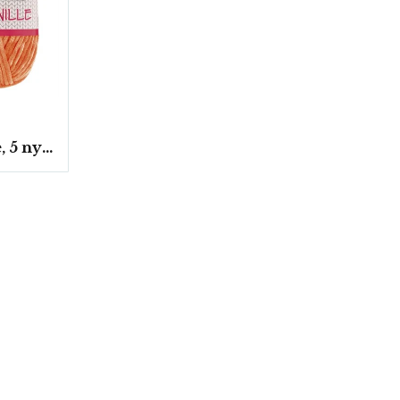
Chenille, 5 nystan a100g./fp. (Schoeller+Stahl)