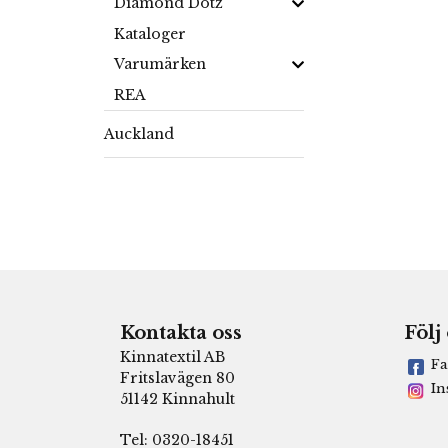
Diamond Dotz
Kataloger
Varumärken
REA
Auckland
Kontakta oss
Följ
Kinnatextil AB
Fa
Fritslavägen 80
In
51142 Kinnahult
Tel: 0320-18451