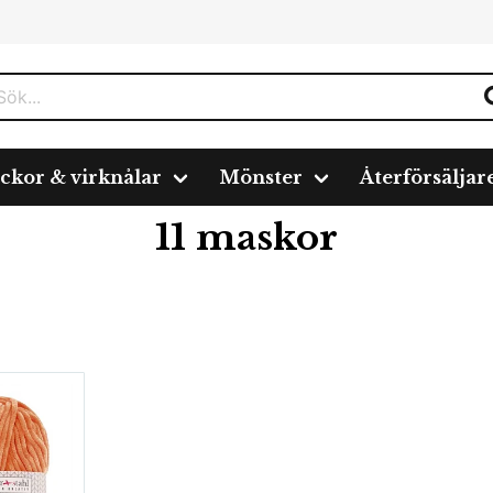
ickor & virknålar
Mönster
Återförsäljar
r
11 maskor