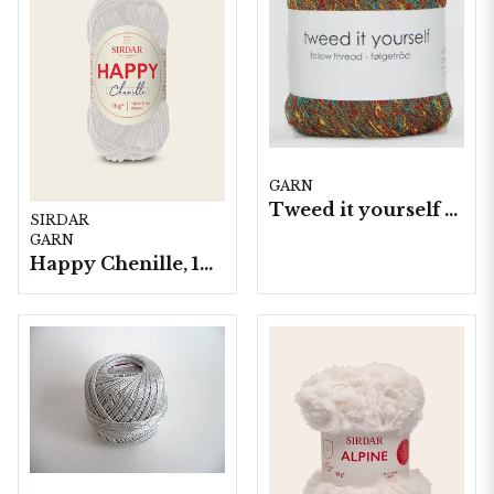
GARN
Tweed it yourself 10 nyst. a50 g./fp.
SIRDAR
GARN
Happy Chenille, 10 nystan á 15g/fp