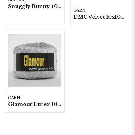
Snuggly Bunny, 10 nystan á 50g/fp
GARN
DMC Velvet 10x100 g./fp.
GARN
Glamour Lurex-10 nystan á 50g./fp.