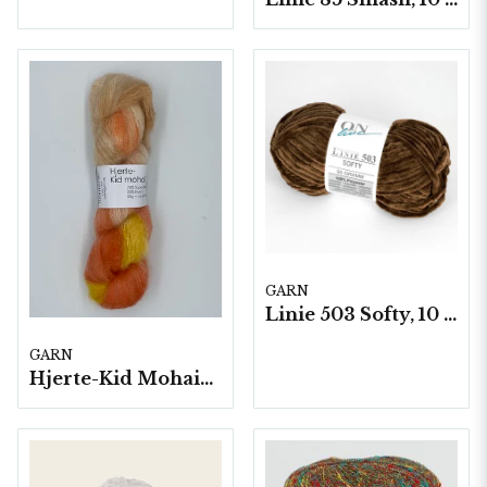
GARN
Linie 503 Softy, 10 nystan a50g./fp.
GARN
Hjerte-Kid Mohair, 5 härvor a50 g./fp.