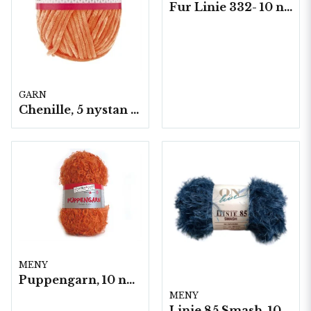
Fur Linie 332- 10 nystan á 50g./fp.
GARN
Chenille, 5 nystan a100g./fp. (Schoeller+Stahl)
MENY
Puppengarn, 10 nystan á 50 gram/fp.
MENY
Linie 85 Smash, 10 nystan á 50g./fp.