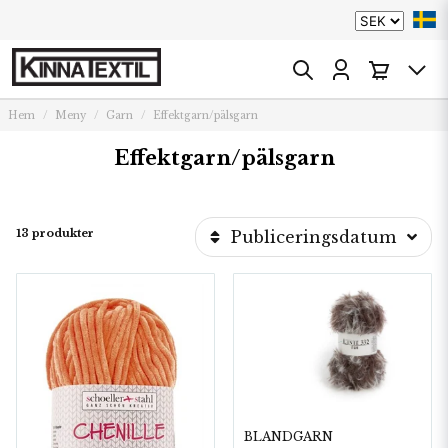
Hem
Meny
Garn
Effektgarn/pälsgarn
Effektgarn/pälsgarn
13 produkter
Publiceringsdatum
BLANDGARN