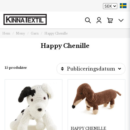
Hem
Meny
Garn
Happy Chenille
Happy Chenille
15 produkter
Publiceringsdatum
HAPPY CHENILLE