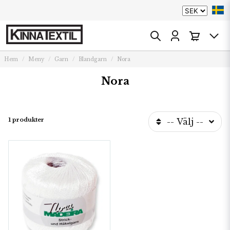
Hem
Meny
Garn
Blandgarn
Nora
Nora
1 produkter
-- Välj --