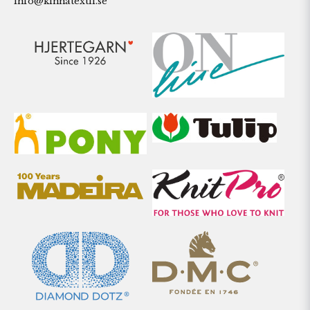
info@kinnatextil.se