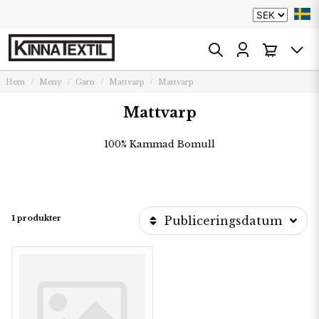
Hem
Meny
Garn
Mattvarp
Mattvarp
Mattvarp
100% Kammad Bomull
1 produkter
Publiceringsdatum