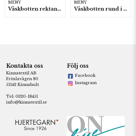
MENY
MENY
Väskbotten rektangel, filt
Väskbotten rund i filt,
Kontakta oss
Följ oss
Kinnatextil AB
Facebook
Fritslavägen 80
Instagram
51142 Kinnahult
Tel: 0320-18451
info@kinnatextil.se