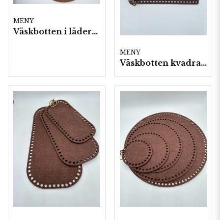
MENY
Väskbotten i läderimitation.
MENY
Väskbotten kvadrat filt,