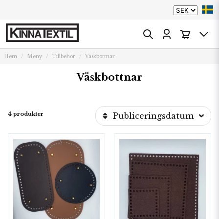
Hem
Meny
Tillbehör
Väskbottnar
Väskbottnar
4 produkter
Publiceringsdatum