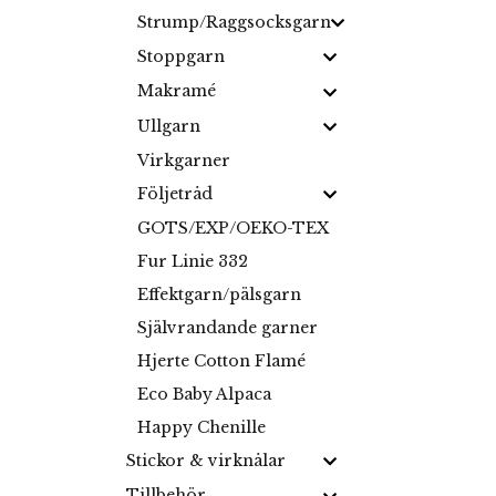
Strump/Raggsocksgarn
Stoppgarn
Makramé
Ullgarn
Virkgarner
Följetråd
GOTS/EXP/OEKO-TEX
Fur Linie 332
Effektgarn/pälsgarn
Självrandande garner
Hjerte Cotton Flamé
Eco Baby Alpaca
Happy Chenille
Stickor & virknålar
Tillbehör