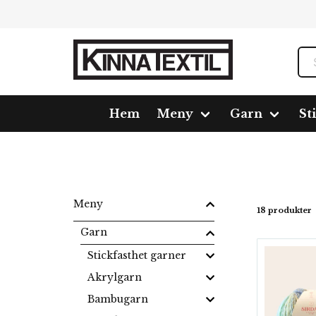
Hem
Meny
Garn
St
Hem
Meny
Garn
Blandgarn
Jewelspun chunk
Meny
18 produkter
Garn
Stickfasthet garner
Akrylgarn
Bambugarn