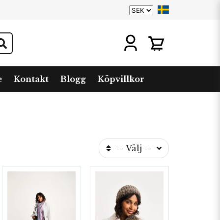
e
Kontakt
Blogg
Köpvillkor
-- Välj --