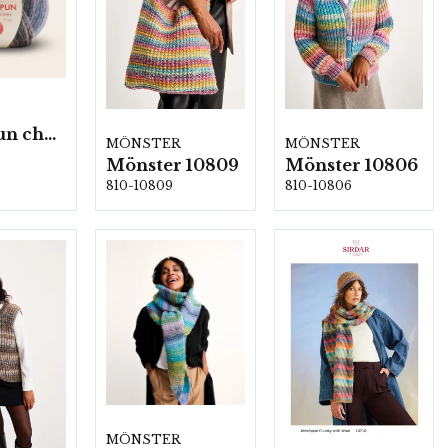
Jewelspun chunky with wool, 4 nystan á 200g/fp
MÖNSTER
MÖNSTER
Mönster 10809
Mönster 10806
810-10809
810-10806
MÖNSTER