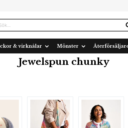
ickor & virknålar
Mönster
Återförsäljar
y
Jewelspun chunky