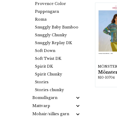
Provence Color
Puppengarn
Roma
Snuggly Baby Bamboo
Snuggly Chunky
Snuggly Replay DK
Soft Down
Soft Twist DK
Spirit DK
MÖNSTE
Mönster
Spirit Chunky
810-10704
Stories
Stories chunky
Bomullsgarn
Mattvarp
Mohair/silkes garn