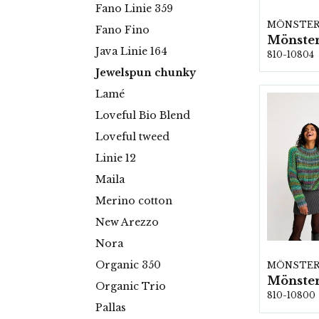
Fano Linie 359
MÖNSTE
Fano Fino
Mönster
Java Linie 164
810-10804
Jewelspun chunky
Lamé
Loveful Bio Blend
Loveful tweed
Linie 12
Maila
Merino cotton
New Arezzo
Nora
Organic 350
MÖNSTE
Mönster
Organic Trio
810-10800
Pallas