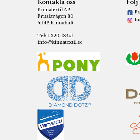
Kontakta oss
Följ
Kinnatextil AB
Fa
Fritslavägen 80
In
51142 Kinnahult
Tel: 0320-18451
info@kinnatextil.se