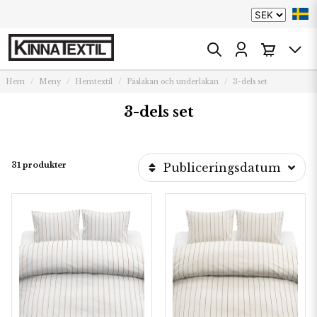
Hem
Meny
Hemtextil
Påslakan och underlakan
3-dels set
3-dels set
31 produkter
Publiceringsdatum