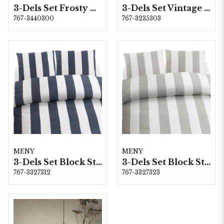
3-Dels Set Frosty Christmas Vit Dubbel
3-Dels Set Vintage Gala Offwhite/Rosa
767-3440300
767-3235303
MENY
MENY
3-Dels Set Block Stripe Blå Dubbel
3-Dels Set Block Stripe Grå Dubbel
767-3327312
767-3327323