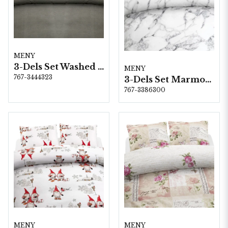
MENY
3-Dels Set Washed Grå Dubbel
MENY
767-3444323
3-Dels Set Marmor Vit Dubbel
767-3386300
MENY
MENY