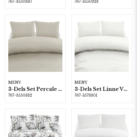
767-3550310
767-3550323
MENY
MENY
3-Dels Set Percale Linne Dubbel
3-Dels Set Linne Vit Dubbel
767-3550332
767-3573301