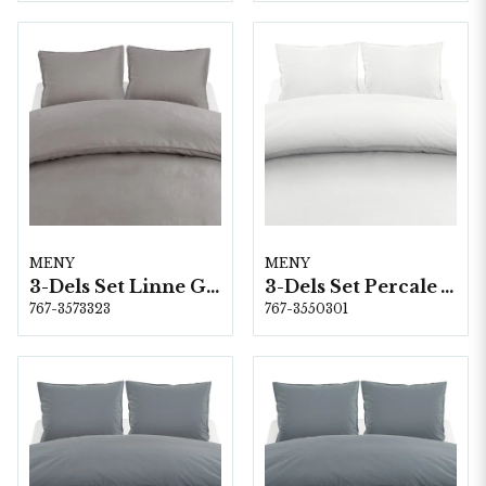
MENY
MENY
3-Dels Set Linne Grå Dubbel
3-Dels Set Percale Vit Dubbel
767-3573323
767-3550301