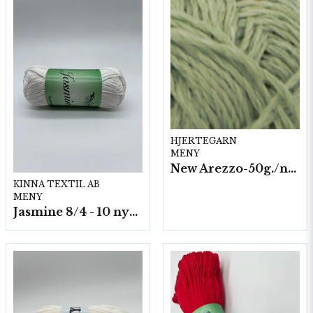
HJERTEGARN
MENY
New Arezzo-50g./nyst. 10 st/fp.
KINNA TEXTIL AB
MENY
Jasmine 8/4 - 10 nystan a50g./fp.