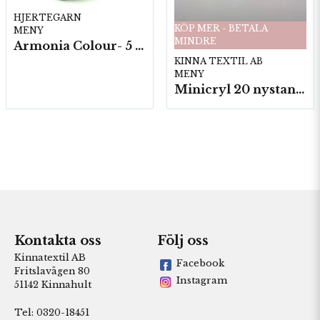
HJERTEGARN
KÖP MER - BETALA
MENY
MINDRE
Armonia Colour- 5 härv/fp. a100 g.
KINNA TEXTIL AB
MENY
Minicryl 20 nystan a25g./fp.
Kontakta oss
Följ oss
Kinnatextil AB
Facebook
Fritslavägen 80
Instagram
51142 Kinnahult
Tel: 0320-18451