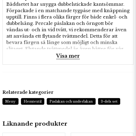
Bäddsetet har snygga dubbelstickade kantsömmar.
Förpackade i en matchande tygpåse med knäppning
upptill. Finns i flera olika färger för både enkel- och
dubbelsäng. Percale påslakan och örngott bör
vändas ut- och in vid tvätt, vi rekommenderar även
att använda ett flytande tvättmedel. Detta för att
bevara färgen så länge som möjligt och minska
slitaget. Flytande tvättmedel är även bättre för vår
miljö.
Visa mer
1 st 220x210 cm. 2 st 50x60 cm
100% Bomull
Relaterade kategorier
Meny
Hemtextil
Påslakan och underlakan
3-dels set
Liknande produkter