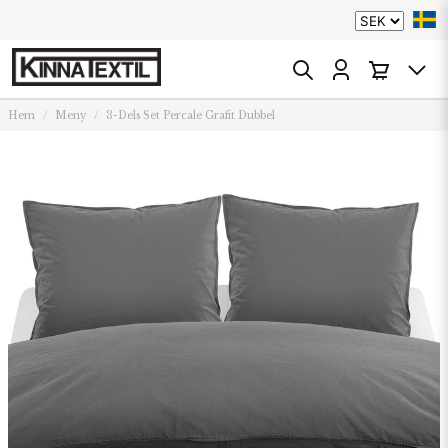
Hem
Meny
3-Dels Set Percale Grafit Dubbel