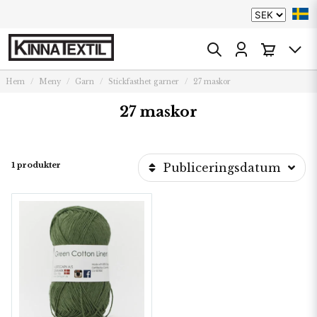
Hem
Meny
Garn
Stickfasthet garner
27 maskor
27 maskor
1 produkter
Publiceringsdatum