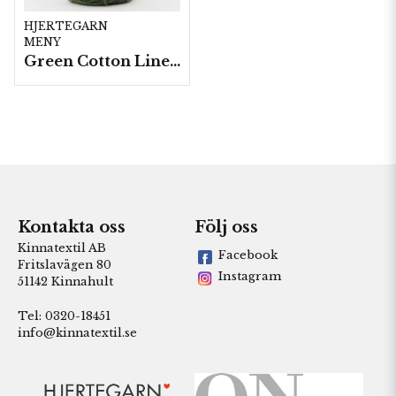
HJERTEGARN
MENY
Green Cotton Linen - 10 nystan á 50g./fp.
Kontakta oss
Följ oss
Kinnatextil AB
Facebook
Fritslavägen 80
Instagram
51142 Kinnahult
Tel: 0320-18451
info@kinnatextil.se