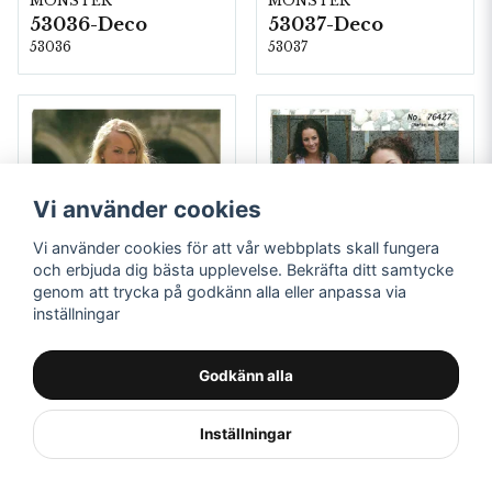
MÖNSTER
MÖNSTER
53036-Deco
53037-Deco
53036
53037
Vi använder cookies
Vi använder cookies för att vår webbplats skall fungera
och erbjuda dig bästa upplevelse. Bekräfta ditt samtycke
genom att trycka på godkänn alla eller anpassa via
inställningar
Godkänn alla
HJERTEGARN
HJERTEGARN
MÖNSTER
MÖNSTER
Inställningar
53038-Deco
76427-Deco
53038
76427