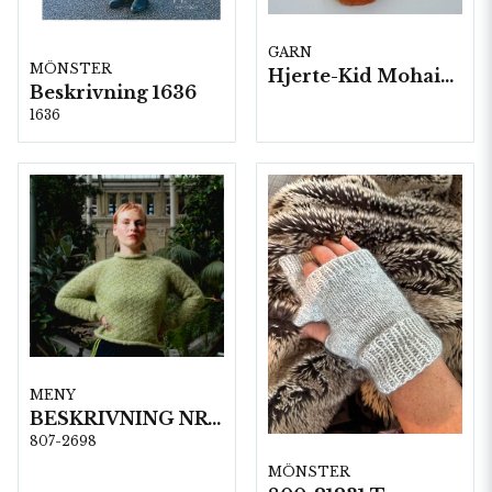
GARN
MÖNSTER
Hjerte-Kid Mohair, 5 härvor a50 g./fp.
Beskrivning 1636
1636
MENY
BESKRIVNING NR 2698 "Lumen"
807-2698
MÖNSTER