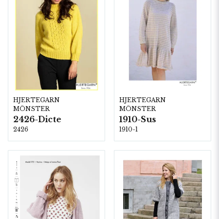
HJERTEGARN
HJERTEGARN
MÖNSTER
MÖNSTER
2426-Dicte
1910-Sus
2426
1910-1