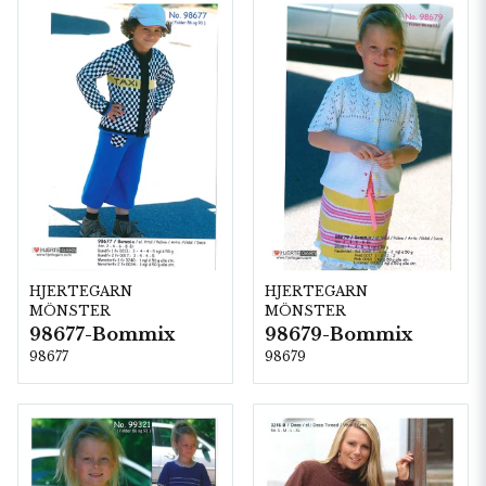
HJERTEGARN
HJERTEGARN
MÖNSTER
MÖNSTER
98677-Bommix
98679-Bommix
98677
98679