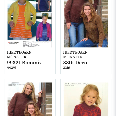
HJERTEGARN
HJERTEGARN
MÖNSTER
MÖNSTER
99321-Bommix
3316-Deco
99321
3316