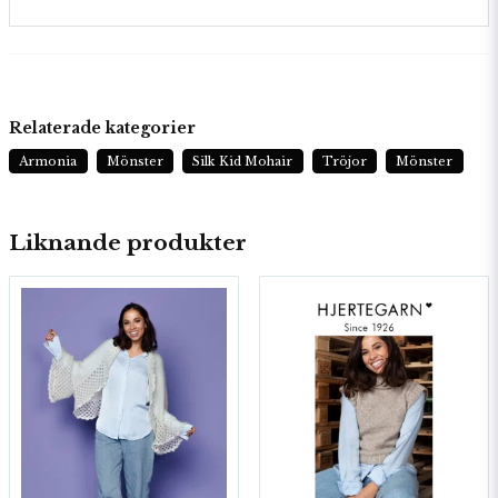
Relaterade kategorier
Armonia
Mönster
Silk Kid Mohair
Tröjor
Mönster
Liknande produkter