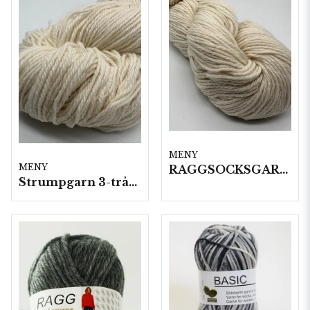
MENY
MENY
RAGGSOCKSGARN 100 G HÄRVOR 1 KG/FP
Strumpgarn 3-trådar 100 gram/härvor