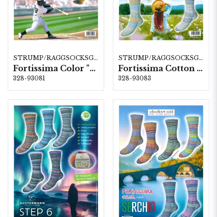
STRUMP/RAGGSOCKSGARN
STRUMP/RAGGSOCKSGARN
Fortissima Color "Linienspiel" 4-fach, 6 färger á 1,0 kg.
Fortissima Cotton "Frühlingsgruss" 4-fach, 6 färger a1,0 kg.
328-93081
328-93083