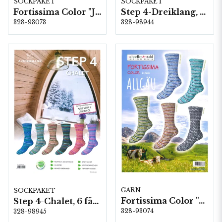
SOCKPAKET
SOCKPAKET
Fortissima Color "Jahrmarkt" 4-fach, 6 färger á 1,0 kg.
Step 4-Dreiklang, 6 färger á 1,0 kg.
328-93073
328-98944
GARN
SOCKPAKET
Fortissima Color "Allgäu" 6-fach, 5 färger á 1,5 kg.
Step 4-Chalet, 6 färger á 1,0 kg.
328-93074
328-98945