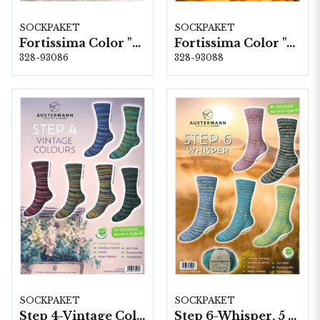
SOCKPAKET
SOCKPAKET
Fortissima Color "Soft Sprinkle" 4-fach, 6 färger á 1,0 kg.
Fortissima Color "Autumn Walk" 4-fach, 6 färger á 1,0 kg.
328-93086
328-93088
SOCKPAKET
SOCKPAKET
Step 4-Vintage Colours, 6 färger á 1,0 kg.
Step 6-Whisper, 5 färger á 1,5 kg.