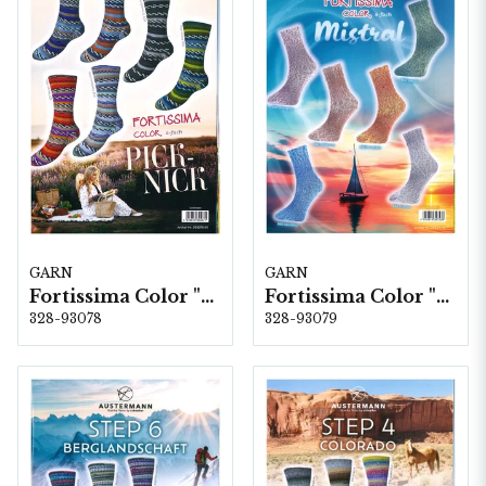
GARN
GARN
Fortissima Color "Pick-Nick" 4-fach, 6 färger á 1,0 kg.
Fortissima Color "Mistral" 4-fach, 6 färger á 1,0 kg.
328-93078
328-93079