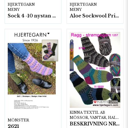
HJERTEGARN
HJERTEGARN
MENY
MENY
Sock 4 -10 nystan a50g./fp.
Aloe Sockwool Print-, 10 nystan a100 g./fp.
KINNA TEXTIL AB
MÖSSOR, VANTAR, HALSDUKAR
MÖNSTER
BESKRIVNING NR 1257
2621