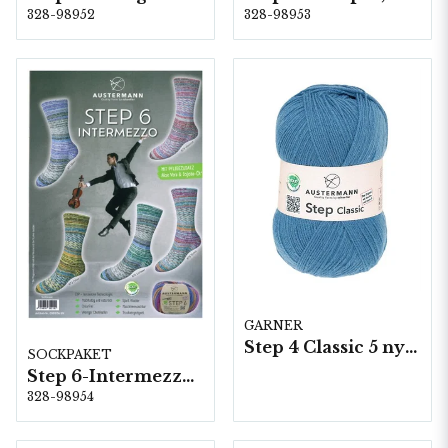
328-98952
328-98953
GARNER
Step 4 Classic 5 nystan a100g/fp
SOCKPAKET
Step 6-Intermezzo, 5 färger á 1,5 kg.
328-98954