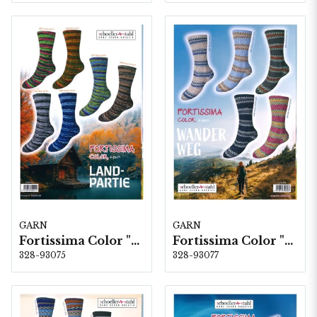
GARN
GARN
Fortissima Color "Land-Partie" 4-fach, 6 färger á 1,0 kg.
Fortissima Color "Wander-Weg" 6-fach, 5 färger á 1,5 kg.
328-93075
328-93077