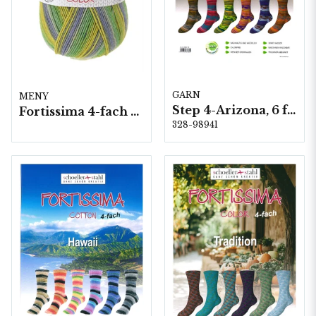
GARN
MENY
Step 4-Arizona, 6 färger á 1,0 kg.
Fortissima 4-fach 5 nystan á 100 gram
328-98941