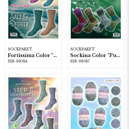
SOCKPAKET
SOCKPAKET
Fortissima Color "Salz & Pfeffer" 4-fach, 6 färger á 1,0 kg.
Sockina Color "Punto" 4-fach, 6 färger á 1,0 kg.
328-93084
328-93087