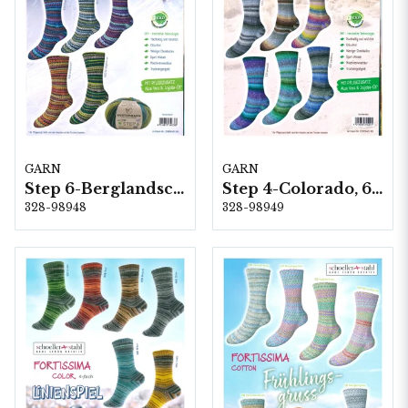
GARN
GARN
Step 6-Berglandschft, 5 färger á 1,5 kg.
Step 4-Colorado, 6 färger á 1,0 kg.
328-98948
328-98949