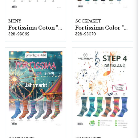
MENY
SOCKPAKET
Fortissima Coton "Hawaii" 4-fach, 6 färger á 1,0 kg.
Fortissima Color "Tradition" 4-fach, 6 färger á 1,0 kg.
328-93062
328-93070