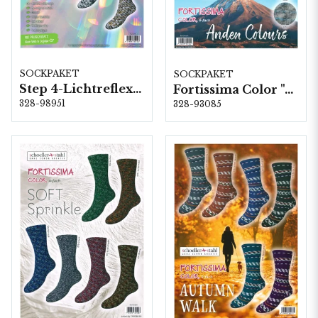
SOCKPAKET
SOCKPAKET
Step 4-Lichtreflexe, 6 färger á 1,0 kg.
Fortissima Color "Anden Colours" 6-fach, 5 färger á 1,5 kg.
328-98951
328-93085