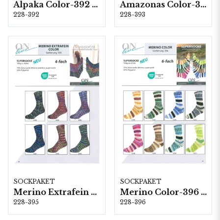
Alpaka Color-392 (4-fach) 6 x 1 kg
Amazonas Color-393 (4-fach) 8 x 1 kg
228-392
228-393
SOCKPAKET
SOCKPAKET
Merino Extrafein Color-395 (4-fach) 6 x 1 kg
Merino Color-396 (6-fach) 8 x 1,5 kg
228-395
228-396