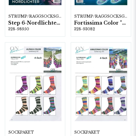
STRUMP/RAGGSOCKSGARN
STRUMP/RAGGSOCKSGARN
Step 6-Nordlichter, 5 färger á 1,5 kg.
Fortissima Color "Serchio" 4-fach, 6 färger á 1,0 kg.
328-98950
328-93082
SOCKPAKET
SOCKPAKET