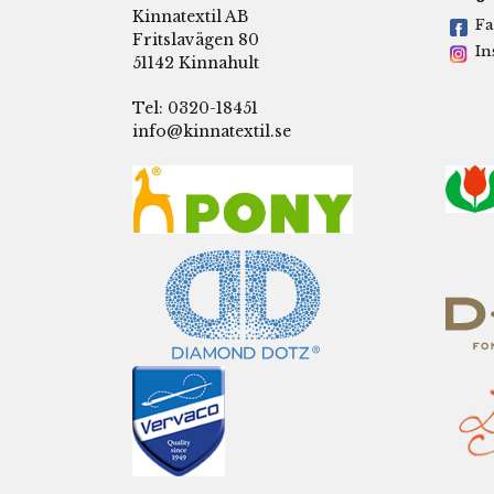
Kinnatextil AB
Fa
Fritslavägen 80
In
51142 Kinnahult
Tel: 0320-18451
info@kinnatextil.se