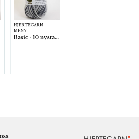
HJERTEGARN
MENY
Basic - 10 nystan/ fp. a50 g
 oss