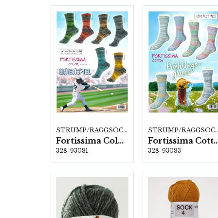
STRUMP/RAGGSOCKSGARN
STRUMP/RAGGSOC
Fortissima Color "Linienspiel" 4-fach, 6 färger á 1,0 kg.
Fortissima Cotton "Frühlingsgruss" 4-fach, 6 f
328-93081
328-93083