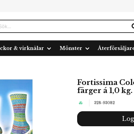
ickor & virknålar
Mönster
Återförsäljar
issima Color "Serchio" 4-fach, 6 färger á 1,0 kg.
Fortissima Col
färger á 1,0 kg.
328-93082
Log