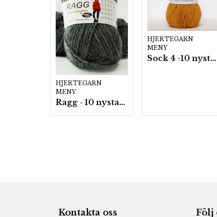
HJERTEGARN
MENY
Sock 4 -10 nystan a50g./fp.
HJERTEGARN
MENY
Ragg - 10 nystan a50g./fp.
Kontakta oss
Följ