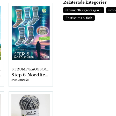
Relaterade kategorier
Strump/Raggsocksgarn
Schoe
Fortissima 4-fach
KSGARN
STRUMP/RAGGSOCKSGARN
ärger a1,0 kg.
Step 6-Nordlichter, 5 färger á 1,5 kg.
328-98950