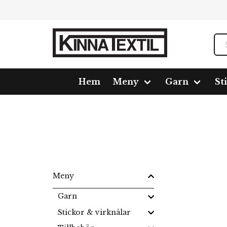
Hem
Meny
Garn
St
Hem
Meny
Varumärken
Meny
Garn
Stickor & virknålar