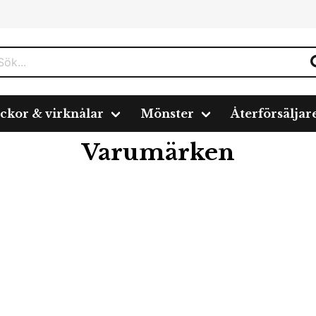
ickor & virknålar
Mönster
Återförsäljar
Varumärken