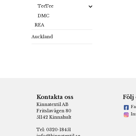
TeeTee
DMC
REA
Auckland
Kontakta oss
Följ
Kinnatextil AB
Fa
Fritslavägen 80
In
51142 Kinnahult
Tel: 0320-18451
info@kinnatextil.se