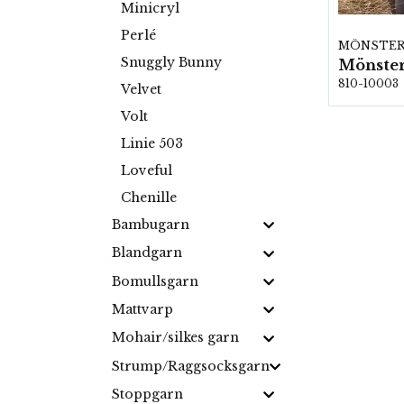
Minicryl
Perlé
MÖNSTE
Snuggly Bunny
Mönster
810-10003
Velvet
Volt
Linie 503
Loveful
Chenille
Bambugarn
Blandgarn
Bomullsgarn
Mattvarp
Mohair/silkes garn
Strump/Raggsocksgarn
Stoppgarn