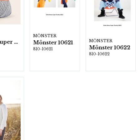
MÖNSTER
MÖNSTER
Bonus Super chunky, 10 nystan á 100g/fp
Mönster 10621
Mönster 10622
810-10621
810-10622