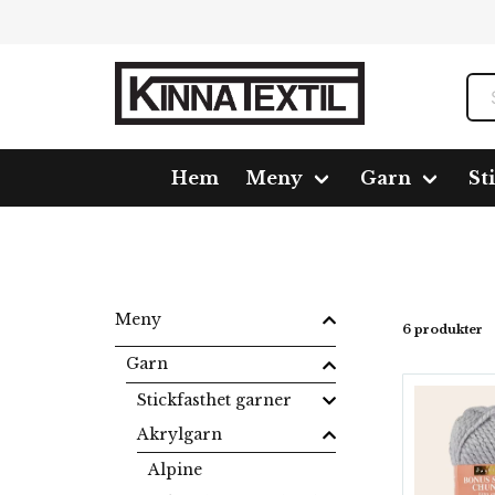
Hem
Meny
Garn
St
Hem
Meny
Garn
Akrylgarn
Bonus Super Ch
Meny
6 produkter
Garn
Stickfasthet garner
Akrylgarn
Alpine