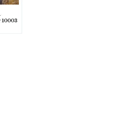
R
 10003