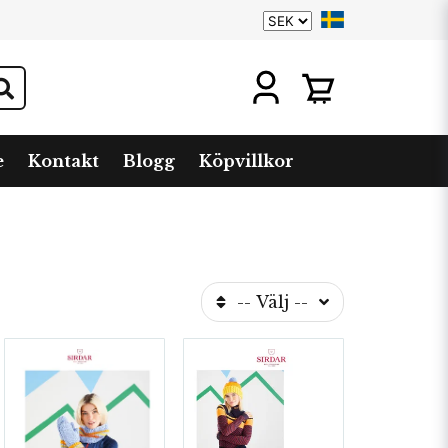
e
Kontakt
Blogg
Köpvillkor
-- Välj --