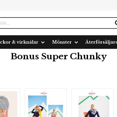
ickor & virknålar
Mönster
Återförsäljar
unky
Bonus Super Chunky