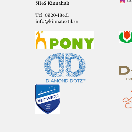
In
51142 Kinnahult
Tel: 0320-18451
info@kinnatextil.se