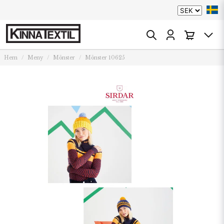
Hem
Meny
Mönster
Mönster 10625