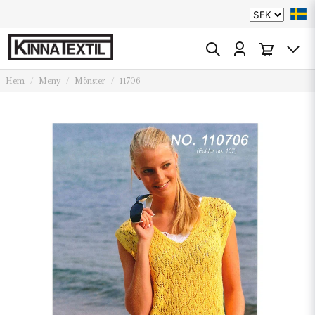
Hem
Meny
Mönster
11706