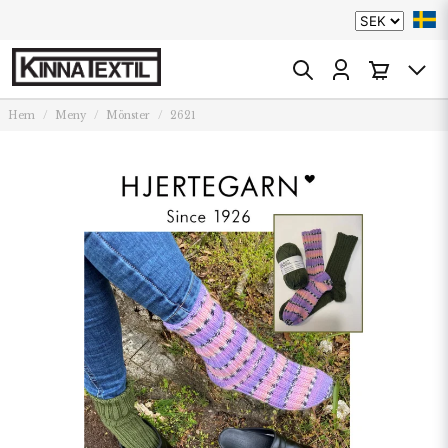
Hem
Meny
Mönster
2621