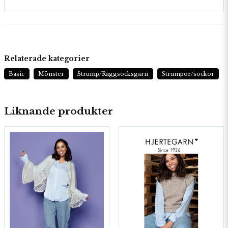
Relaterade kategorier
Basic
Mönster
Strump/Raggsocksgarn
Strumpor/sockor
Liknande produkter