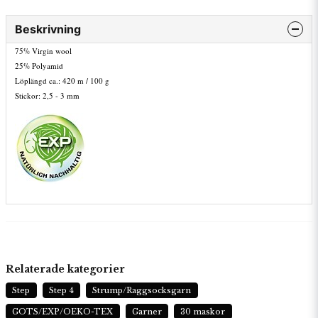
Beskrivning
75% Virgin wool
25% Polyamid
Löplängd ca.: 420 m / 100 g
Stickor: 2,5 - 3 mm
Relaterade kategorier
Step
Step 4
Strump/Raggsocksgarn
GOTS/EXP/OEKO-TEX
Garner
30 maskor