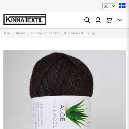
Hem
Meny
Aloe Sockwool Print-, 10 nystan a100 g./fp.