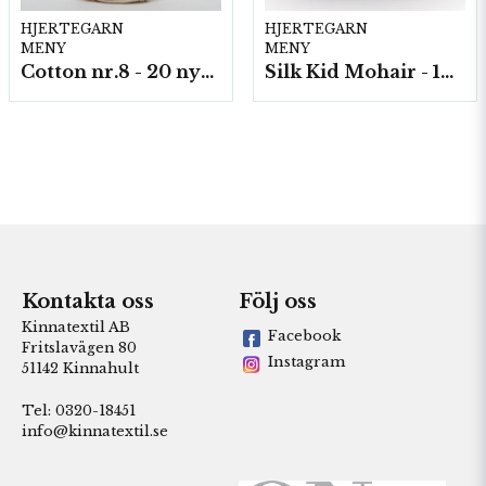
HJERTEGARN
HJERTEGARN
MENY
MENY
Cotton nr.8 - 20 nystan a50g./fp.
Silk Kid Mohair - 10 nystan á 25g./fp.
Kontakta oss
Följ oss
Kinnatextil AB
Facebook
Fritslavägen 80
Instagram
51142 Kinnahult
Tel: 0320-18451
info@kinnatextil.se