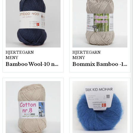
HJERTEGARN
HJERTEGARN
MENY
MENY
Bamboo Wool-10 nystan/fp. a50g
Bommix Bamboo -10 nystan/ fp. á 50 g.