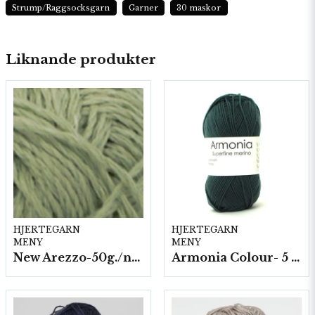
Strump/Raggsocksgarn
Garner
30 maskor
Liknande produkter
HJERTEGARN
HJERTEGARN
MENY
MENY
New Arezzo-50g./nyst. 10 st/fp.
Armonia Colour- 5 härv/fp. a100 g.